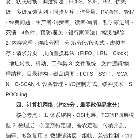
念、状态转换 - 调度算法：FCFS、SJF、RR、优先
级、多级反馈队列 - 同步互斥：信号量、PV操作、管程
- 经典问题：生产者-消费者、读者-写者、哲学家进餐 -
死锁：4条件、预防/避免（银行家算法）/检测/解除
2. 内存管理 - 连续分配、分页/分段/段页式 - 虚拟内
存：请求分页、页面置换算法（FIFO、LRU、Clock）
- 地址转换、抖动、工作集 3. 文件系统 - 文件逻辑/物
理结构、目录结构 - 磁盘调度：FCFS、SSTF、SCA
N、C-SCAN 4. 设备管理 - I/O控制方式、缓冲技术、S
POOLing
四、计算机网络（约25分，最零散但易拿分）
核心考点： 1. 体系结构 - OSI七层、TCP/IP四层模
型 2. 物理层 - 奈奎斯特定理、香农定理 - 传输介质、
编码、多路复用 3. 数据链路层 - 组帧、差错控制（CR