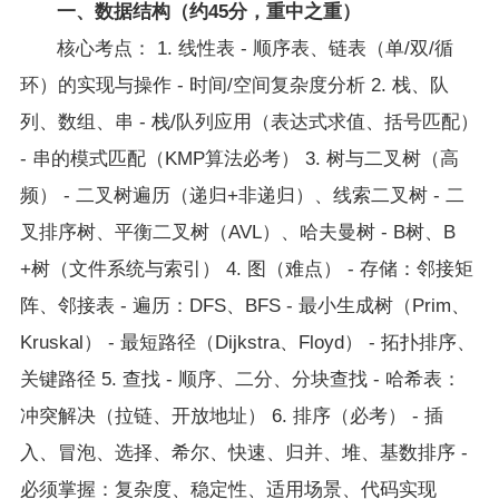
一、数据结构（约45分，重中之重）
核心考点： 1. 线性表 - 顺序表、链表（单/双/循
环）的实现与操作 - 时间/空间复杂度分析 2. 栈、队
列、数组、串 - 栈/队列应用（表达式求值、括号匹配）
- 串的模式匹配（KMP算法必考） 3. 树与二叉树（高
频） - 二叉树遍历（递归+非递归）、线索二叉树 - 二
叉排序树、平衡二叉树（AVL）、哈夫曼树 - B树、B
+树（文件系统与索引） 4. 图（难点） - 存储：邻接矩
阵、邻接表 - 遍历：DFS、BFS - 最小生成树（Prim、
Kruskal） - 最短路径（Dijkstra、Floyd） - 拓扑排序、
关键路径 5. 查找 - 顺序、二分、分块查找 - 哈希表：
冲突解决（拉链、开放地址） 6. 排序（必考） - 插
入、冒泡、选择、希尔、快速、归并、堆、基数排序 -
必须掌握：复杂度、稳定性、适用场景、代码实现