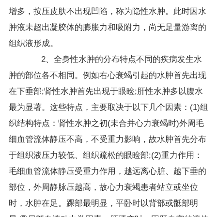
增多，按压皮肤不出现凹陷，称为隐性水肿。此时因水
肿液未超出凝胶体的膨胀力和吸附力，尚无足量游离的
组织液形成。
2、全身性水肿的分布特点不同的疾病发生水
肿的部位各不相同。例如右心衰竭引起的水肿首先出现
在下垂部;肾性水肿首先出现于眼睑;肝性水肿多以腹水
最为显著。这些特点，主要取决于以下几个因素：(1)组
织结构特点：肾性水肿之初(未合并心力衰竭时)外周毛
细血管流体静压不高，不受重力影响，故水肿首先分布
于组织液压力较低、组织疏松的眼睑部;(2)重力作用：
毛细血管流体静压受重力作用，越远离心脏、越下垂的
部位，外周静脉压越高，故心力衰竭患者站立或坐位
时，水肿在足。踝部最明显，平卧时以背部或骶部明