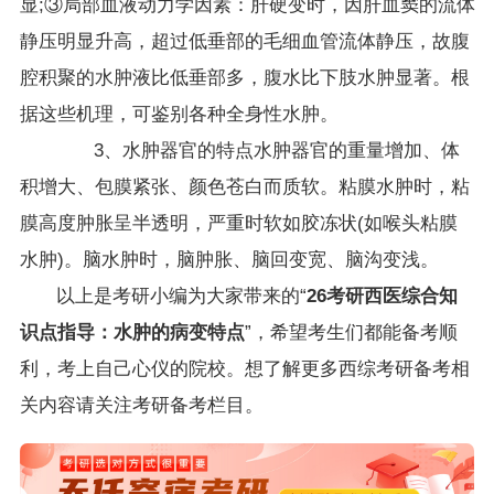
显;③局部血液动力学因素：肝硬变时，因肝血窦的流体
静压明显升高，超过低垂部的毛细血管流体静压，故腹
腔积聚的水肿液比低垂部多，腹水比下肢水肿显著。根
据这些机理，可鉴别各种全身性水肿。
3、水肿器官的特点水肿器官的重量增加、体
积增大、包膜紧张、颜色苍白而质软。粘膜水肿时，粘
膜高度肿胀呈半透明，严重时软如胶冻状(如喉头粘膜
水肿)。脑水肿时，脑肿胀、脑回变宽、脑沟变浅。
以上是考研小编为大家带来的“
26考研西医综合知
识点指导：水肿的病变特点
”，希望考生们都能备考顺
利，考上自己心仪的院校。想了解更多西综考研备考相
关内容请关注考研备考栏目。