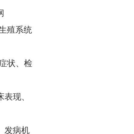
纲
生殖系统
症状、检
床表现、
、发病机