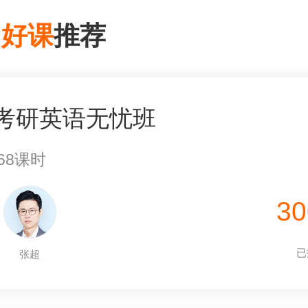
门
好课
推荐
7考研英语无忧班
68课时
3
已
张超