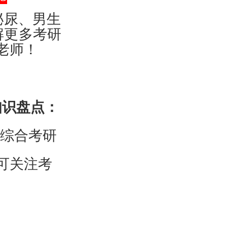
泌尿、男生
解更多考研
老师！
知识盘点：
医综合考研
可关注考