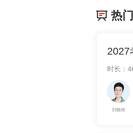
热
202
时长：4
刘晓艳