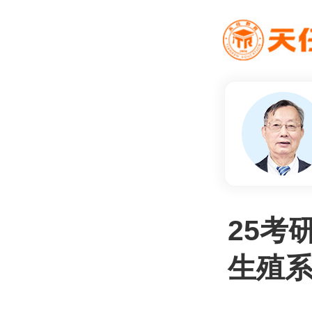
25考
生殖