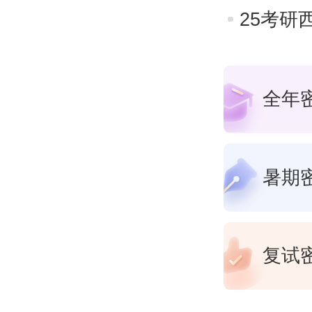
25考研
全年
暑期
复试